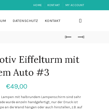
HOME
KONTAKT
MY ACCOUNT
SUM
DATENSCHUTZ
KONTAKT
tiv Eiffelturm mit
em Auto #3
€
49,00
n Lampen mit halbrundem Lampenschirm sind sehr
ede wurde einzeln handgefertigt, nur der Druck ist
pe an die Wand hängen oder auch hinstellen, z.B. auf