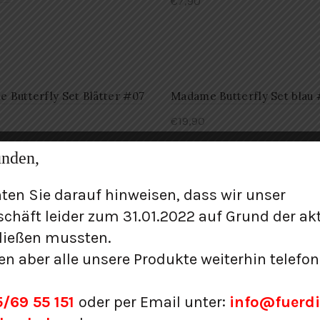
€
7,90
 Butterfly Set Blätter #07
Madame Butterfly Set blau
€
19,90
nden,
ten Sie darauf hinweisen, dass wir unser
skiohrringe 1-16 #01
Minibag Motiv Drache rot 
chäft leider zum 31.01.2022 auf Grund der ak
€
9,50
ließen mussten.
en aber alle unsere Produkte weiterhin telefo
/69 55 151
oder per Email unter:
info@fuerdi
g schwarz/weiß Motiv
Minibag mit Kette Motiv L