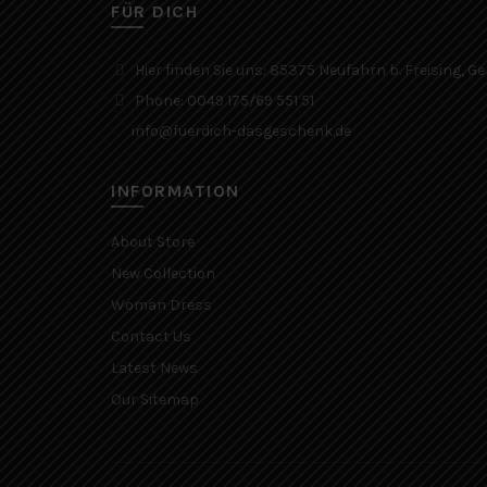
FÜR DICH
Hier finden Sie uns: 85375 Neufahrn b. Freising, 
Phone: 0049 175/69 551 51
info@fuerdich-dasgeschenk.de
INFORMATION
About Store
New Collection
Woman Dress
Contact Us
Latest News
Our Sitemap