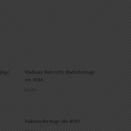
ringe
Madame Butterfly Blattohrringe
rot #014
€
9,90
Fashionohrringe lila #010