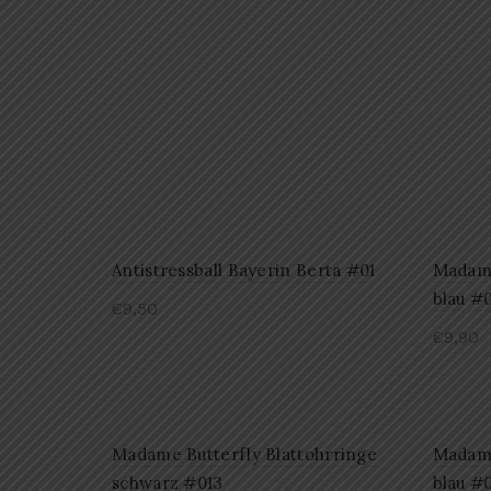
Antistressball Bayerin Berta #01
Madame
blau #
€
9,50
€
9,90
Madame Butterfly Blattohrringe
Madame
schwarz #013
blau #