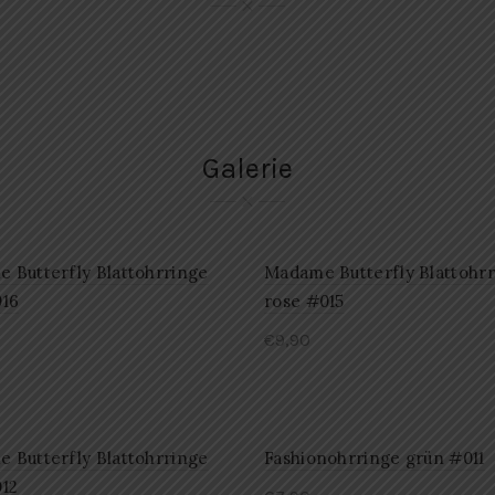
Galerie
 Butterfly Blattohrringe
Madame Butterfly Blattohr
016
rose #015
€
9,90
 Butterfly Blattohrringe
Fashionohrringe grün #011
012