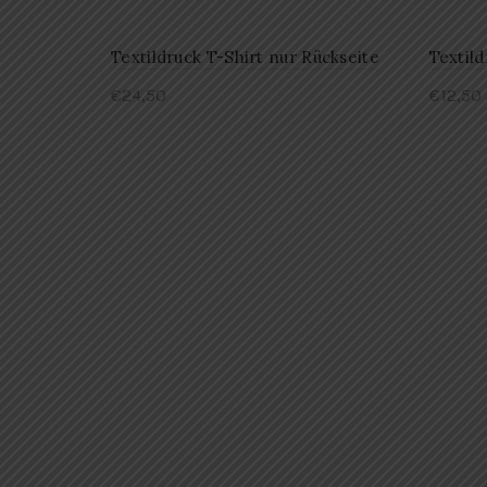
Textildruck T-Shirt nur Rückseite
Textild
€
24,50
€
12,50