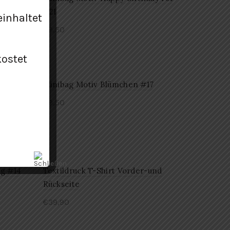
#21
einhaltet
€
9,50
kostet
e mit
Minibag Motiv Blümchen #17
€
9,50
ng #14
Textildruck T-Shirt Vorder-und
Rückseite
€
39,90