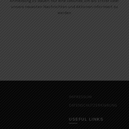
Anmeldung Es dauert nur eine Sekunde, um als Erster über
unsere neuesten Nachrichten und Aktionen informiert zu
werden
IMPRESSUM
DATENSCHUTZERKläRUNG
USEFUL LINKS