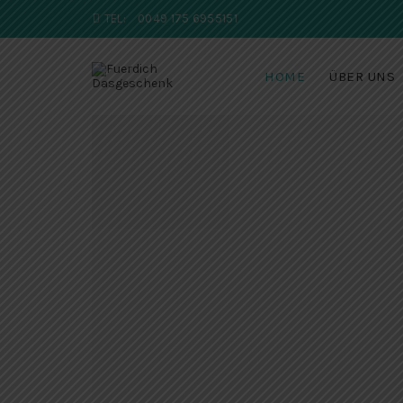
TEL:
0049 175 6955151
HOME
ÜBER UNS