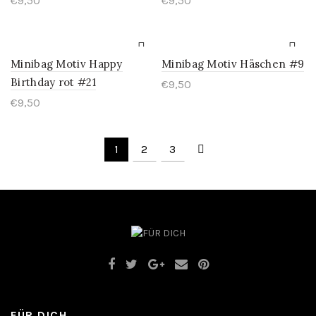
€
9,50
€
9,50
Minibag Motiv Happy
Minibag Motiv Häschen #9
Birthday rot #21
€
9,50
€
9,50
1
2
3
FÜR DICH