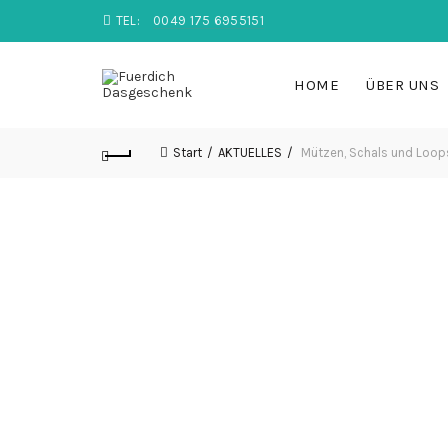
TEL:
0049 175 6955151
HOME
ÜBER UNS
Start
AKTUELLES
Mützen, Schals und Loops, 