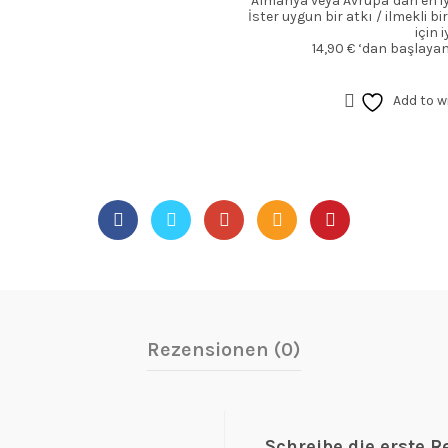
Almanya veya Avrupa’dan en iyi 
İster uygun bir atkı / ilmekli b
için 
14,90 € ‘dan başlayan
Add to w
Rezensionen (0)
Schreibe die erste R