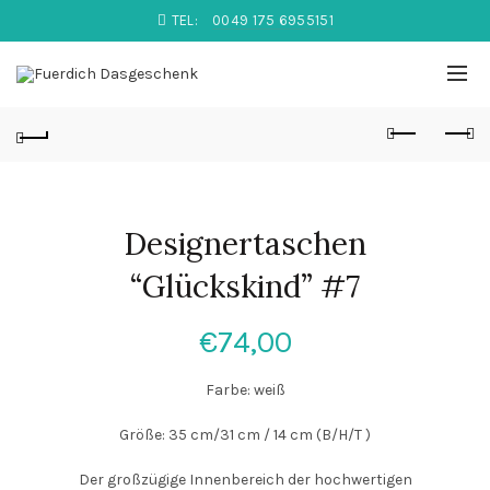
TEL:
0049 175 6955151
Designertaschen
“Glückskind” #7
€
74,00
Farbe: weiß
Größe: 35 cm/31 cm / 14 cm (B/H/T )
Der großzügige Innenbereich der hochwertigen