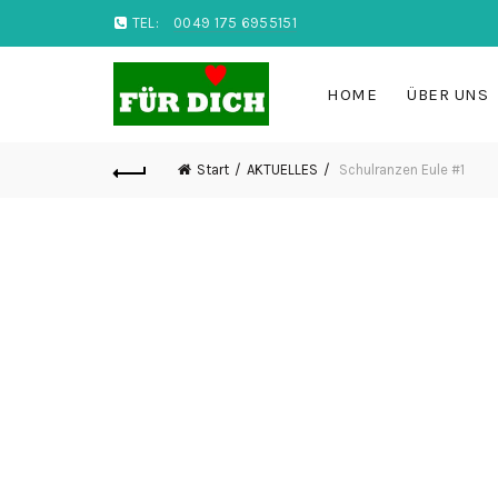
TEL:
0049 175 6955151
HOME
ÜBER UNS
Start
AKTUELLES
Schulranzen Eule #1