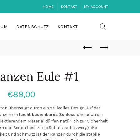
HOME
KONTAKT
MY ACCOUNT
SUM
DATENSCHUTZ
KONTAKT
ranzen Eule #1
€
89,00
n überzeugt durch ein stillvolles Design. Auf der
ranzen ein
leicht bedienbares Schloss
und auch die
lektierendem Material dürfen natürlich zur Sicherheit
 An den Seiten besitzt die Schultasche zwei große
keit und Schmutz ist der Ranzen durch die
stabile