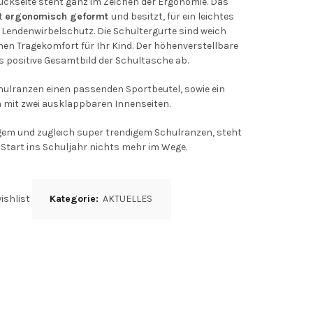
ückseite steht ganz im Zeichen der Ergonomie. Das
t
ergonomisch geformt
und besitzt, für ein leichtes
 Lendenwirbelschutz. Die Schultergurte sind weich
hen Tragekomfort für Ihr Kind. Der höhenverstellbare
s positive Gesamtbild der Schultasche ab.
hulranzen einen passenden Sportbeutel, sowie ein
mit zwei ausklappbaren Innenseiten.
igem und zugleich super trendigem Schulranzen, steht
 Start ins Schuljahr nichts mehr im Wege.
ishlist
Kategorie:
AKTUELLES