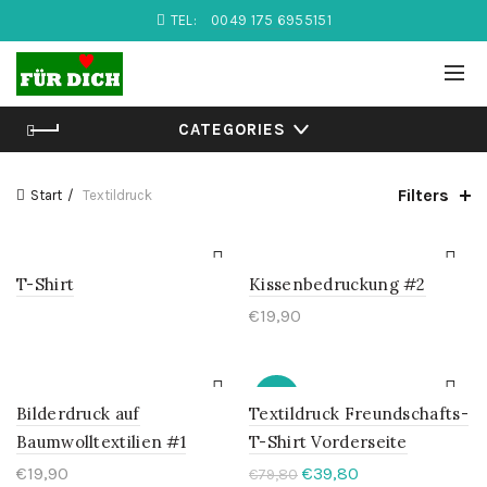
TEL:
0049 175 6955151
CATEGORIES
Filters
Start
Textildruck
T-Shirt
Kissenbedruckung #2
€
19,90
-50%
Bilderdruck auf
Textildruck Freundschafts-
Baumwolltextilien #1
T-Shirt Vorderseite
Ursprünglicher
Aktueller
€
19,90
€
39,80
€
79,80