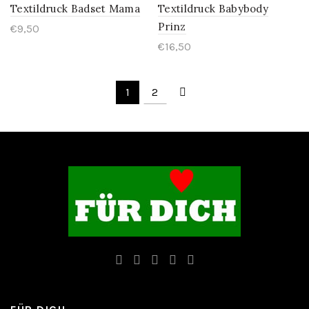
Textildruck Badset Mama
Textildruck Babybody
Prinz
€
9,50
€
16,50
1
2