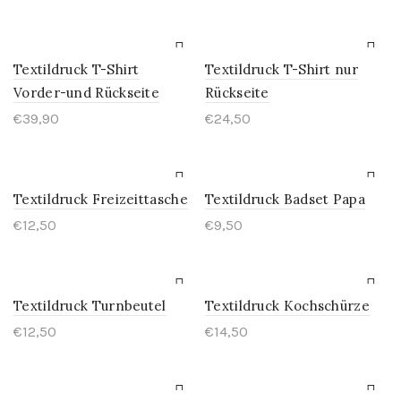
Preis
Preis
war:
ist:
€79,80
€39,80.
Textildruck T-Shirt
Textildruck T-Shirt nur
Vorder-und Rückseite
Rückseite
€
39,90
€
24,50
Textildruck Freizeittasche
Textildruck Badset Papa
€
12,50
€
9,50
Textildruck Turnbeutel
Textildruck Kochschürze
€
12,50
€
14,50