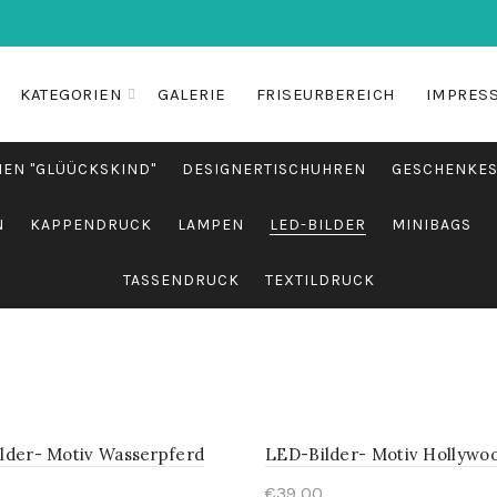
KATEGORIEN
GALERIE
FRISEURBEREICH
IMPRES
EN "GLÜÜCKSKIND"
DESIGNERTISCHUHREN
GESCHENKES
N
KAPPENDRUCK
LAMPEN
LED-BILDER
MINIBAGS
TASSENDRUCK
TEXTILDRUCK
lder- Motiv Wasserpferd
LED-Bilder- Motiv Hollywo
€
39,00