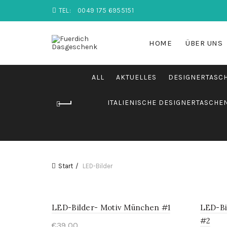
TEL:
0049 175 6955151
HOME
ÜBER UNS
ALL
AKTUELLES
DESIGNERTASCH
ITALIENISCHE DESIGNERTASCHE
Start
LED-Bilder
LED-Bilder- Motiv München #1
LED-Bi
#2
€
39,00