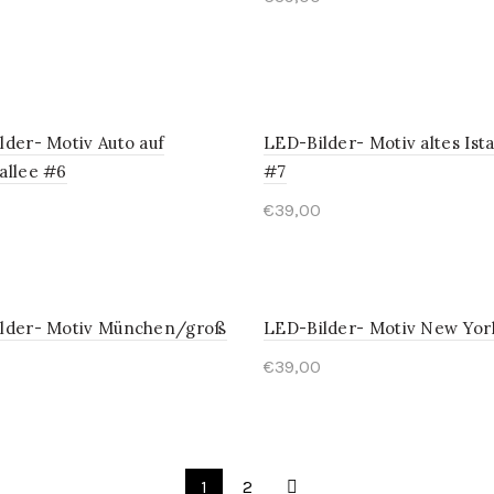
lder- Motiv Auto auf
LED-Bilder- Motiv altes Ist
allee #6
#7
€
39,00
lder- Motiv München/groß
LED-Bilder- Motiv New Yor
€
39,00
1
2