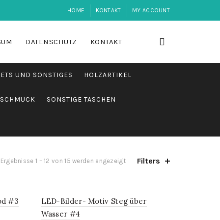
HOME
KONTAKT
MY ACCOUNT
SUM
DATENSCHUTZ
KONTAKT
ETS UND SONSTIGES
HOLZARTIKEL
SCHMUCK
SONSTIGE TASCHEN
Filters
Nach
Ergebnisse 1 – 12 von 15 werden angezeigt
Aktualität
sortiert
od #3
LED-Bilder- Motiv Steg über
Wasser #4