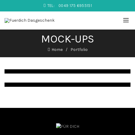
TEL:
0049 175 6955151
MOCK-UPS
Home
Portfolio